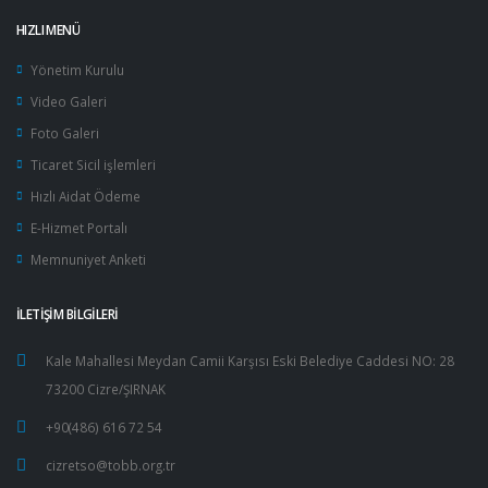
HIZLI MENÜ
Yönetim Kurulu
Video Galeri
Foto Galeri
Ticaret Sicil işlemleri
Hızlı Aidat Ödeme
E-Hizmet Portalı
Memnuniyet Anketi
İLETIŞIM BILGILERI
Kale Mahallesi Meydan Camii Karşısı Eski Belediye Caddesi NO: 28
73200 Cizre/ŞIRNAK
+90(486) 616 72 54
cizretso@tobb.org.tr