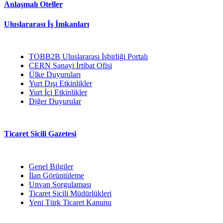
Anlaşmalı Oteller
Uluslararası İş İmkanları
TOBB2B Uluslararası İşbirliği Portalı
CERN Sanayi İrtibat Ofisi
Ülke Duyuruları
Yurt Dışı Etkinlikler
Yurt İçi Etkinlikler
Diğer Duyurular
Ticaret Sicili Gazetesi
Genel Bilgiler
İlan Görüntüleme
Unvan Sorgulaması
Ticaret Sicili Müdürlükleri
Yeni Türk Ticaret Kanunu