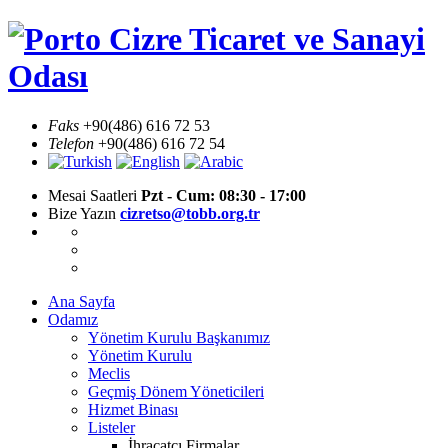
Skip
Cizre Ticaret ve Sanayi
to
content
Odası
Faks
+90(486) 616 72 53
Telefon
+90(486) 616 72 54
Mesai Saatleri
Pzt - Cum: 08:30 - 17:00
Bize Yazın
cizretso@tobb.org.tr
Ana Sayfa
Odamız
Yönetim Kurulu Başkanımız
Yönetim Kurulu
Meclis
Geçmiş Dönem Yöneticileri
Hizmet Binası
Listeler
İhracatçı Firmalar