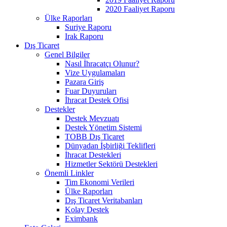
2020 Faaliyet Raporu
Ülke Raporları
Suriye Raporu
Irak Raporu
Dış Ticaret
Genel Bilgiler
Nasıl İhracatçı Olunur?
Vize Uygulamaları
Pazara Giriş
Fuar Duyuruları
İhracat Destek Ofisi
Destekler
Destek Mevzuatı
Destek Yönetim Sistemi
TOBB Dış Ticaret
Dünyadan İşbirliği Teklifleri
İhracat Destekleri
Hizmetler Sektörü Destekleri
Önemli Linkler
Tim Ekonomi Verileri
Ülke Raporları
Dış Ticaret Veritabanları
Kolay Destek
Eximbank