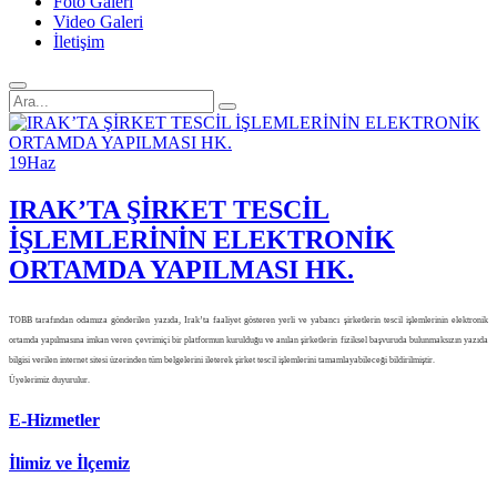
Foto Galeri
Video Galeri
İletişim
19
Haz
IRAK’TA ŞİRKET TESCİL
İŞLEMLERİNİN ELEKTRONİK
ORTAMDA YAPILMASI HK.
TOBB tarafından odamıza gönderilen yazıda, Irak’ta faaliyet gösteren yerli ve yabancı şirketlerin tescil işlemlerinin elektronik
ortamda yapılmasına imkan veren çevrimiçi bir platformun kurulduğu ve anılan şirketlerin fiziksel başvuruda bulunmaksızın yazıda
bilgisi verilen internet sitesi üzerinden tüm belgelerini ileterek şirket tescil işlemlerini tamamlayabileceği bildirilmiştir.
Üyelerimiz duyurulur.
E-Hizmetler
İlimiz ve İlçemiz