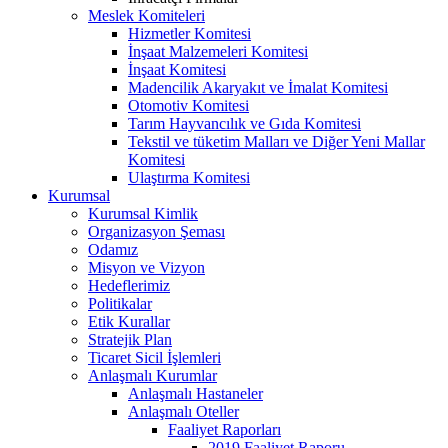
Meslek Komiteleri
Hizmetler Komitesi
İnşaat Malzemeleri Komitesi
İnşaat Komitesi
Madencilik Akaryakıt ve İmalat Komitesi
Otomotiv Komitesi
Tarım Hayvancılık ve Gıda Komitesi
Tekstil ve tüketim Malları ve Diğer Yeni Mallar
Komitesi
Ulaştırma Komitesi
Kurumsal
Kurumsal Kimlik
Organizasyon Şeması
Odamız
Misyon ve Vizyon
Hedeflerimiz
Politikalar
Etik Kurallar
Stratejik Plan
Ticaret Sicil İşlemleri
Anlaşmalı Kurumlar
Anlaşmalı Hastaneler
Anlaşmalı Oteller
Faaliyet Raporları
2019 Faaliyet Raporu