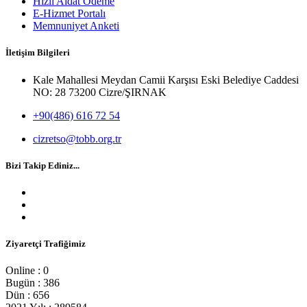
Hızlı Aidat Ödeme
E-Hizmet Portalı
Memnuniyet Anketi
İletişim Bilgileri
Kale Mahallesi Meydan Camii Karşısı Eski Belediye Caddesi
NO: 28 73200 Cizre/ŞIRNAK
+90(486) 616 72 54
cizretso@tobb.org.tr
Bizi Takip Ediniz...
Ziyaretçi Trafiğimiz
Online : 0
Bugün : 386
Dün : 656