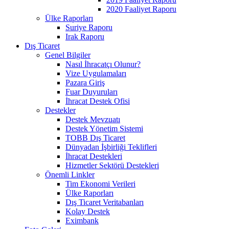
2020 Faaliyet Raporu
Ülke Raporları
Suriye Raporu
Irak Raporu
Dış Ticaret
Genel Bilgiler
Nasıl İhracatçı Olunur?
Vize Uygulamaları
Pazara Giriş
Fuar Duyuruları
İhracat Destek Ofisi
Destekler
Destek Mevzuatı
Destek Yönetim Sistemi
TOBB Dış Ticaret
Dünyadan İşbirliği Teklifleri
İhracat Destekleri
Hizmetler Sektörü Destekleri
Önemli Linkler
Tim Ekonomi Verileri
Ülke Raporları
Dış Ticaret Veritabanları
Kolay Destek
Eximbank