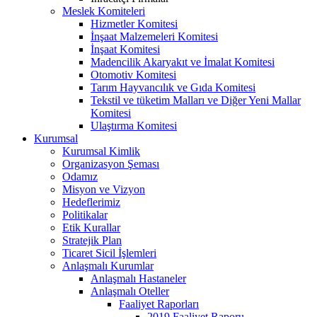
Meslek Komiteleri
Hizmetler Komitesi
İnşaat Malzemeleri Komitesi
İnşaat Komitesi
Madencilik Akaryakıt ve İmalat Komitesi
Otomotiv Komitesi
Tarım Hayvancılık ve Gıda Komitesi
Tekstil ve tüketim Malları ve Diğer Yeni Mallar
Komitesi
Ulaştırma Komitesi
Kurumsal
Kurumsal Kimlik
Organizasyon Şeması
Odamız
Misyon ve Vizyon
Hedeflerimiz
Politikalar
Etik Kurallar
Stratejik Plan
Ticaret Sicil İşlemleri
Anlaşmalı Kurumlar
Anlaşmalı Hastaneler
Anlaşmalı Oteller
Faaliyet Raporları
2019 Faaliyet Raporu