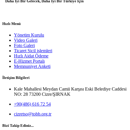
Daha İyi Bir Gelecek, Daha İyi Bir Türkiye İçin
Hızlı Menü
Yönetim Kurulu
Video Galeri
Foto Galeri
Ticaret Sicil işlemleri
Hızlı Aidat Ödeme
E-Hizmet Portalı
Memnuniyet Anketi
İletişim Bilgileri
Kale Mahallesi Meydan Camii Karşısı Eski Belediye Caddesi
NO: 28 73200 Cizre/ŞIRNAK
+90(486) 616 72 54
cizretso@tobb.org.tr
Bizi Takip Ediniz...