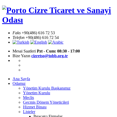
Skip
Cizre Ticaret ve Sanayi
to
content
Odası
Faks
+90(486) 616 72 53
Telefon
+90(486) 616 72 54
Mesai Saatleri
Pzt - Cum: 08:30 - 17:00
Bize Yazın
cizretso@tobb.org.tr
Ana Sayfa
Odamız
Yönetim Kurulu Başkanımız
Yönetim Kurulu
Meclis
Geçmiş Dönem Yöneticileri
Hizmet Binası
Listeler
İhracatçı Firmalar