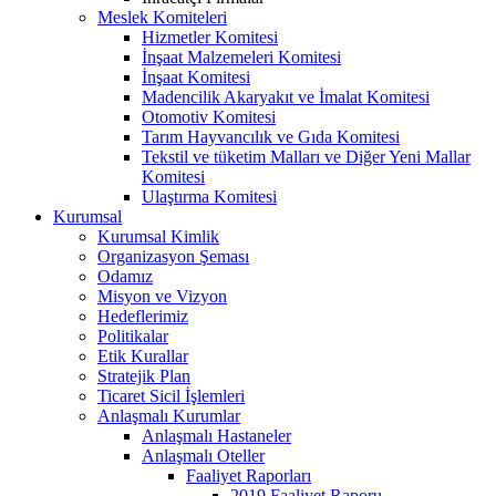
Meslek Komiteleri
Hizmetler Komitesi
İnşaat Malzemeleri Komitesi
İnşaat Komitesi
Madencilik Akaryakıt ve İmalat Komitesi
Otomotiv Komitesi
Tarım Hayvancılık ve Gıda Komitesi
Tekstil ve tüketim Malları ve Diğer Yeni Mallar
Komitesi
Ulaştırma Komitesi
Kurumsal
Kurumsal Kimlik
Organizasyon Şeması
Odamız
Misyon ve Vizyon
Hedeflerimiz
Politikalar
Etik Kurallar
Stratejik Plan
Ticaret Sicil İşlemleri
Anlaşmalı Kurumlar
Anlaşmalı Hastaneler
Anlaşmalı Oteller
Faaliyet Raporları
2019 Faaliyet Raporu