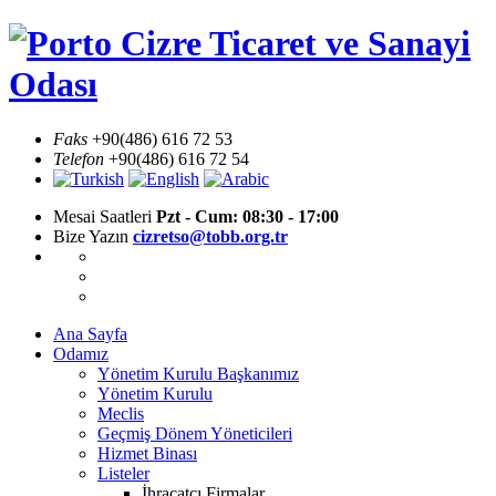
Skip
Cizre Ticaret ve Sanayi
to
content
Odası
Faks
+90(486) 616 72 53
Telefon
+90(486) 616 72 54
Mesai Saatleri
Pzt - Cum: 08:30 - 17:00
Bize Yazın
cizretso@tobb.org.tr
Ana Sayfa
Odamız
Yönetim Kurulu Başkanımız
Yönetim Kurulu
Meclis
Geçmiş Dönem Yöneticileri
Hizmet Binası
Listeler
İhracatçı Firmalar