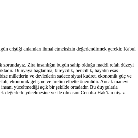
ün eriştiği anlamları ihmal etmeksizin değerlendirmek gerekir. Kabul
k zorundayız. Zira insanlığın bugün sahip olduğu maddi refah düzeyi
adır. Dünyaya bağlanma, bireycilik, bencillik, hayatın esas
bize milletlerin ve devletlerin sadece siyasi kudret, ekonomik güç ve
refah, ekonomik gelişme ve üretim elbette önemlidir. Ancak manevi
nsanı yüceltmediği açık bir şekilde ortadadır. Bu duygularla
ek değerlerle yücelmesine vesile olmasını Cenab-ı Hak’tan niyaz