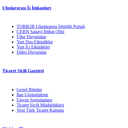
Uluslararası İş İmkanları
TOBB2B Uluslararası İşbirliği Portalı
CERN Sanayi İrtibat Ofisi
Ülke Duyuruları
Yurt Dışı Etkinlikler
Yurt İçi Etkinlikler
Diğer Duyurular
Ticaret Sicili Gazetesi
Genel Bilgiler
İlan Görüntüleme
Unvan Sorgulaması
Ticaret Sicili Müdürlükleri
Yeni Türk Ticaret Kanunu