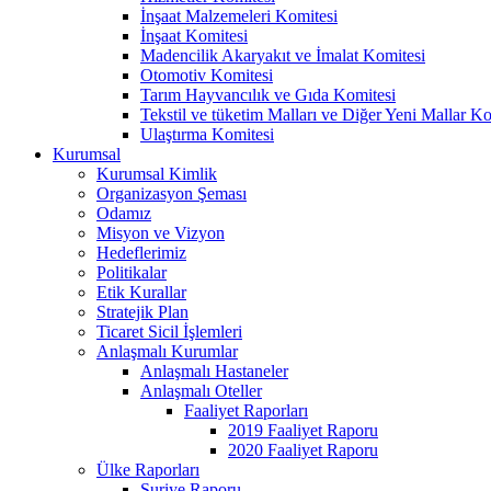
İnşaat Malzemeleri Komitesi
İnşaat Komitesi
Madencilik Akaryakıt ve İmalat Komitesi
Otomotiv Komitesi
Tarım Hayvancılık ve Gıda Komitesi
Tekstil ve tüketim Malları ve Diğer Yeni Mallar Ko
Ulaştırma Komitesi
Kurumsal
Kurumsal Kimlik
Organizasyon Şeması
Odamız
Misyon ve Vizyon
Hedeflerimiz
Politikalar
Etik Kurallar
Stratejik Plan
Ticaret Sicil İşlemleri
Anlaşmalı Kurumlar
Anlaşmalı Hastaneler
Anlaşmalı Oteller
Faaliyet Raporları
2019 Faaliyet Raporu
2020 Faaliyet Raporu
Ülke Raporları
Suriye Raporu