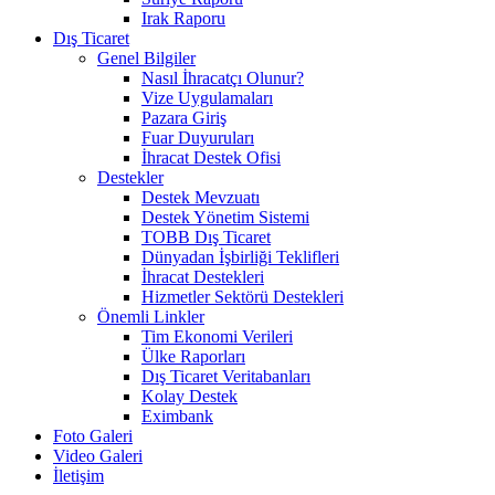
Irak Raporu
Dış Ticaret
Genel Bilgiler
Nasıl İhracatçı Olunur?
Vize Uygulamaları
Pazara Giriş
Fuar Duyuruları
İhracat Destek Ofisi
Destekler
Destek Mevzuatı
Destek Yönetim Sistemi
TOBB Dış Ticaret
Dünyadan İşbirliği Teklifleri
İhracat Destekleri
Hizmetler Sektörü Destekleri
Önemli Linkler
Tim Ekonomi Verileri
Ülke Raporları
Dış Ticaret Veritabanları
Kolay Destek
Eximbank
Foto Galeri
Video Galeri
İletişim