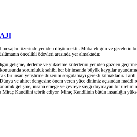
AJI
l mesajları üzerinde yeniden düşünmektir. Mübarek gün ve gecelerin bug
slümanın öncelikli ödevleri arasında yer almaktadır.
ığın gelişme, ilerleme ve yükselme kriterlerini yeniden gözden geçirme
onusunda sorumluluk sahibi her bir insanda büyük kaygılar uyandırmakt
k bir insan yetiştirme düzenini sorgulamayı gerekli kılmaktadır. Tarih 
r. Dünya ve ahiret dengesine önem veren yüce dinimiz açısından maddi 
onomik gelişme, insana emeğe ve çevreye saygı duymayan bir üretimin i
iraç Kandilini tebrik ediyor, Miraç Kandilinin bütün insanlığın yüks