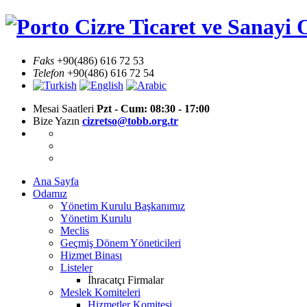
Skip
Cizre Ticaret ve Sanayi 
to
content
Faks
+90(486) 616 72 53
Telefon
+90(486) 616 72 54
Mesai Saatleri
Pzt - Cum: 08:30 - 17:00
Bize Yazın
cizretso@tobb.org.tr
Ana Sayfa
Odamız
Yönetim Kurulu Başkanımız
Yönetim Kurulu
Meclis
Geçmiş Dönem Yöneticileri
Hizmet Binası
Listeler
İhracatçı Firmalar
Meslek Komiteleri
Hizmetler Komitesi