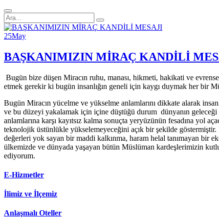
25
May
BAŞKANIMIZIN MİRAÇ KANDİLİ MES
Bugün bize düşen Miracın ruhu, manası, hikmeti, hakikati ve evrense
etmek gerekir ki bugün insanlığın geneli için kaygı duymak her bir Mü
Bugün Miracın yücelme ve yükselme anlamlarını dikkate alarak insanl
ve bu düzeyi yakalamak için içine düştüğü durum dünyanın geleceği k
anlamlarına karşı kayıtsız kalma sonuçta yeryüzünün fesadına yol açaca
teknolojik üstünlükle yükselemeyeceğini açık bir şekilde göstermişti
değerleri yok sayan bir maddi kalkınma, haram helal tanımayan bir ek
ülkemizde ve dünyada yaşayan bütün Müslüman kardeşlerimizin kutlu M
ediyorum.
E-Hizmetler
İlimiz ve İlçemiz
Anlaşmalı Oteller