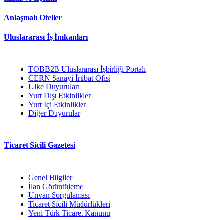
Anlaşmalı Oteller
Uluslararası İş İmkanları
TOBB2B Uluslararası İşbirliği Portalı
CERN Sanayi İrtibat Ofisi
Ülke Duyuruları
Yurt Dışı Etkinlikler
Yurt İçi Etkinlikler
Diğer Duyurular
Ticaret Sicili Gazetesi
Genel Bilgiler
İlan Görüntüleme
Unvan Sorgulaması
Ticaret Sicili Müdürlükleri
Yeni Türk Ticaret Kanunu