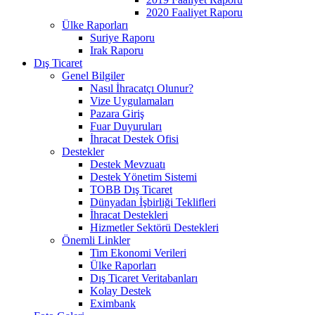
2020 Faaliyet Raporu
Ülke Raporları
Suriye Raporu
Irak Raporu
Dış Ticaret
Genel Bilgiler
Nasıl İhracatçı Olunur?
Vize Uygulamaları
Pazara Giriş
Fuar Duyuruları
İhracat Destek Ofisi
Destekler
Destek Mevzuatı
Destek Yönetim Sistemi
TOBB Dış Ticaret
Dünyadan İşbirliği Teklifleri
İhracat Destekleri
Hizmetler Sektörü Destekleri
Önemli Linkler
Tim Ekonomi Verileri
Ülke Raporları
Dış Ticaret Veritabanları
Kolay Destek
Eximbank