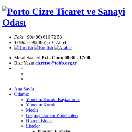
Skip
Cizre Ticaret ve Sanayi
to
content
Odası
Faks
+90(486) 616 72 53
Telefon
+90(486) 616 72 54
Mesai Saatleri
Pzt - Cum: 08:30 - 17:00
Bize Yazın
cizretso@tobb.org.tr
Ana Sayfa
Odamız
Yönetim Kurulu Başkanımız
Yönetim Kurulu
Meclis
Geçmiş Dönem Yöneticileri
Hizmet Binası
Listeler
İhracatçı Firmalar