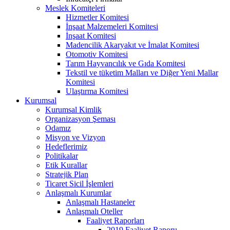
Meslek Komiteleri
Hizmetler Komitesi
İnşaat Malzemeleri Komitesi
İnşaat Komitesi
Madencilik Akaryakıt ve İmalat Komitesi
Otomotiv Komitesi
Tarım Hayvancılık ve Gıda Komitesi
Tekstil ve tüketim Malları ve Diğer Yeni Mallar
Komitesi
Ulaştırma Komitesi
Kurumsal
Kurumsal Kimlik
Organizasyon Şeması
Odamız
Misyon ve Vizyon
Hedeflerimiz
Politikalar
Etik Kurallar
Stratejik Plan
Ticaret Sicil İşlemleri
Anlaşmalı Kurumlar
Anlaşmalı Hastaneler
Anlaşmalı Oteller
Faaliyet Raporları
2019 Faaliyet Raporu